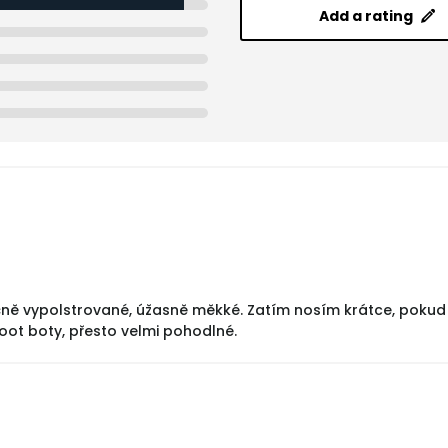
Add a rating
ě vypolstrované, úžasně měkké. Zatím nosím krátce, pokud k
foot boty, přesto velmi pohodlné.