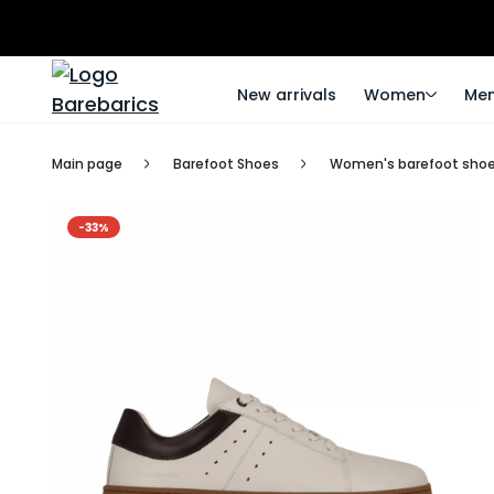
New arrivals
Women
Me
Main page
Barefoot Shoes
Women's barefoot sho
-33%