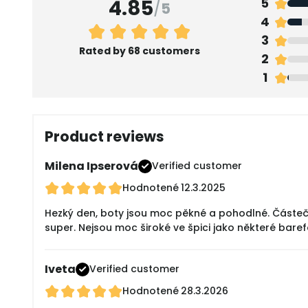
4.85
5
/
5
4
3
Rated by 68 customers
2
1
Product reviews
Milena Ipserová
Verified customer
Hodnotené
12.3.2025
Hezký den, boty jsou moc pěkné a pohodlné. Částečn
super. Nejsou moc široké ve špici jako některé bare
Iveta
Verified customer
Hodnotené
28.3.2026