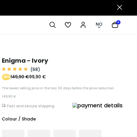
0
NO
Enigma - Ivory
(68)
149,90 €
99,90 €
-33%
The lowest selling price in the last 30 days before the price reduction:
149,90 €
Fast and secure shipping
Colour / Shade