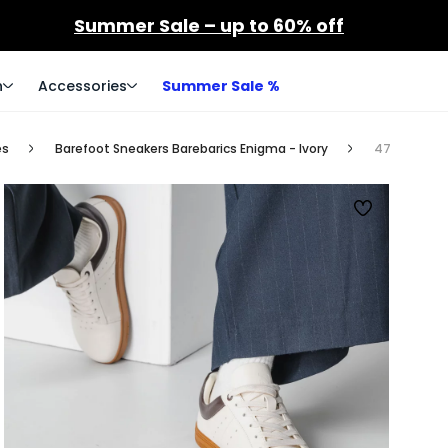
Summer Sale – up to 60% off
n
Accessories
Summer Sale %
es
Barefoot Sneakers Barebarics Enigma - Ivory
47