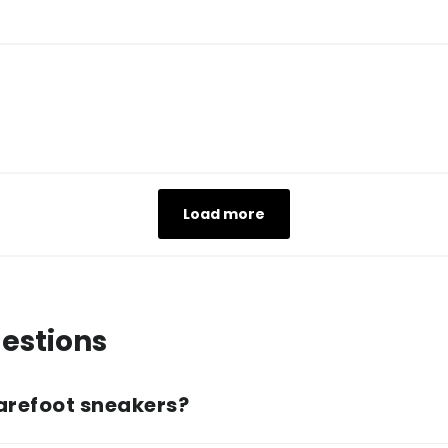
Load more
estions
arefoot sneakers?