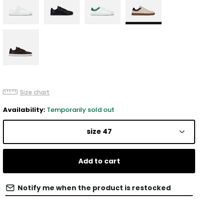
Size chart
Availability:
Temporarily sold out
size 47
Add to cart
Notify me when the product is restocked